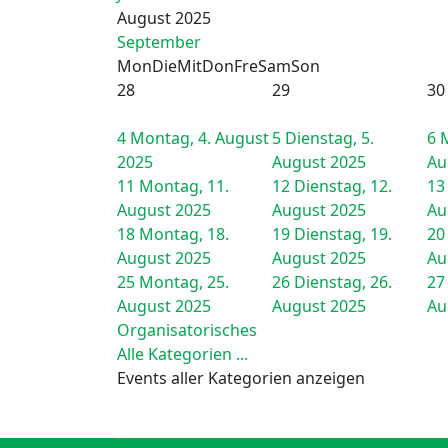
August 2025
September
Mon
Die
Mit
Don
Fre
Sam
Son
28
29
30
4
Montag, 4. August
5
Dienstag, 5.
6
M
2025
August 2025
Au
11
Montag, 11.
12
Dienstag, 12.
13
August 2025
August 2025
Au
18
Montag, 18.
19
Dienstag, 19.
20
August 2025
August 2025
Au
25
Montag, 25.
26
Dienstag, 26.
27
August 2025
August 2025
Au
Organisatorisches
Alle Kategorien ...
Events aller Kategorien anzeigen